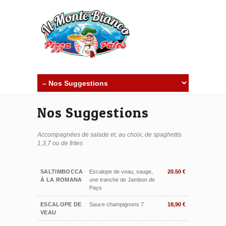
Nos Suggestions
Accompagnées de salade et, au choix, de spaghettis
1,3,7 ou de frites
SALTIMBOCCA
Escalope de veau, sauge,
20.50 €
À LA ROMANA
une tranche de Jambon de
Pays
ESCALOPE DE
Sauce champignons 7
18,90 €
VEAU