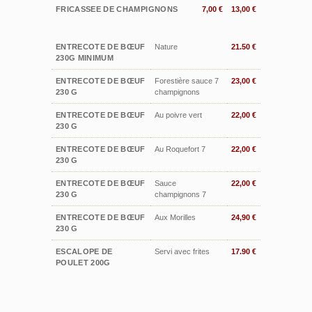
FRICASSEE DE CHAMPIGNONS
7,00 €
13,00 €
ENTRECOTE DE BŒUF
Nature
21.50 €
230G MINIMUM
ENTRECOTE DE BŒUF
Forestière sauce 7
23,00 €
230 G
champignons
ENTRECOTE DE BŒUF
Au poivre vert
22,00 €
230 G
ENTRECOTE DE BŒUF
Au Roquefort 7
22,00 €
230 G
ENTRECOTE DE BŒUF
Sauce
22,00 €
230 G
champignons 7
ENTRECOTE DE BŒUF
Aux Morilles
24,90 €
230 G
ESCALOPE DE
Servi avec frites
17.90 €
POULET 200G