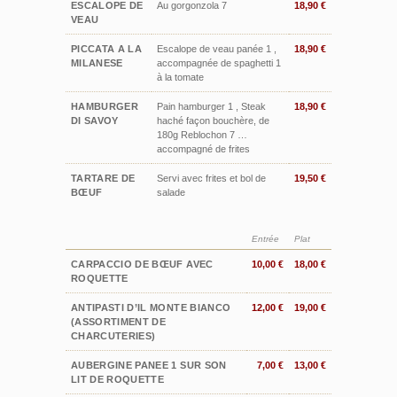
ESCALOPE DE
Au gorgonzola 7
18,90 €
VEAU
PICCATA A LA
Escalope de veau panée 1 ,
18,90 €
MILANESE
accompagnée de spaghetti 1
à la tomate
HAMBURGER
Pain hamburger 1 , Steak
18,90 €
DI SAVOY
haché façon bouchère, de
180g Reblochon 7 …
accompagné de frites
TARTARE DE
Servi avec frites et bol de
19,50 €
BŒUF
salade
Entrée
Plat
CARPACCIO DE BŒUF AVEC
10,00 €
18,00 €
ROQUETTE
ANTIPASTI D’IL MONTE BIANCO
12,00 €
19,00 €
(ASSORTIMENT DE
CHARCUTERIES)
AUBERGINE PANEE 1 SUR SON
7,00 €
13,00 €
LIT DE ROQUETTE