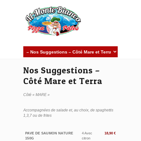
Nos Suggestions –
Côté Mare et Terra
Côté « MARE »
Accompagnées de salade et, au choix, de spaghettis
1,3,7 ou de frites
PAVE DE SAUMON NATURE
4 Avec
18,90 €
150G
citron