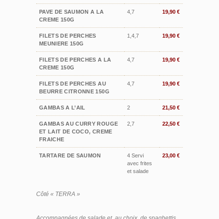
PAVE DE SAUMON A LA
4,7
19,90 €
CREME 150G
FILETS DE PERCHES
1,4,7
19,90 €
MEUNIERE 150G
FILETS DE PERCHES A LA
4,7
19,90 €
CREME 150G
FILETS DE PERCHES AU
4,7
19,90 €
BEURRE CITRONNE 150G
GAMBAS A L’AIL
2
21,50 €
GAMBAS AU CURRY ROUGE
2,7
22,50 €
ET LAIT DE COCO, CREME
FRAICHE
TARTARE DE SAUMON
4 Servi
23,00 €
avec frites
et salade
Côté « TERRA »
Accompagnées de salade et, au choix, de spaghettis