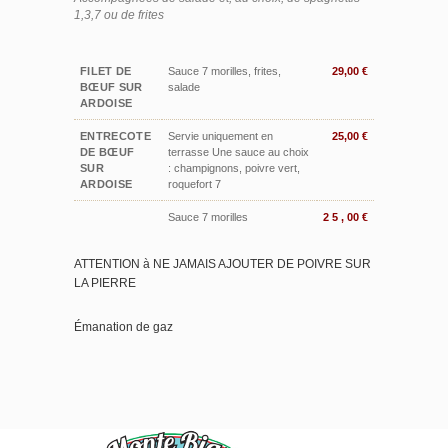
1,3,7 ou de frites
FILET DE
Sauce 7 morilles, frites,
29,00 €
BŒUF SUR
salade
ARDOISE
ENTRECOTE
Servie uniquement en
25,00 €
DE BŒUF
terrasse Une sauce au choix
SUR
: champignons, poivre vert,
ARDOISE
roquefort 7
Sauce 7 morilles
2 5 , 00 €
ATTENTION à NE JAMAIS AJOUTER DE POIVRE SUR
LA PIERRE
Émanation de gaz