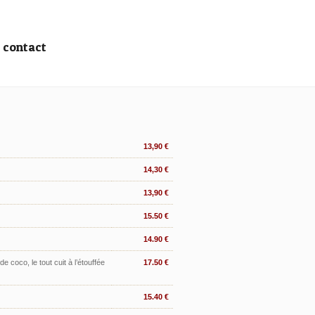
contact
13,90 €
14,30 €
13,90 €
15.50 €
14.90 €
 coco, le tout cuit à l’étouffée
17.50 €
15.40 €