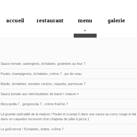
accueil
restaurant
menu
galerie
Sauce tomate, aubergines, échalotes, gratinées au four 7
Poulet, champignons, échalotes, crème 7 , jus de veau
Basilic, échalotes, tomates cerises, roquette, parmesan 7
Sauce tomate aux mini boulettes de bœuf « maison »
Mozzarella 7 , gorgonzola 7 , crème fraîche 7
La grande spécialité de la maison ! Poulet et scampi 2 dans une sauce au curry rouge et lait de
dans un caquelon recouvert d’un chapeau de pâte à pizza 1
Le goût terroir ! Echalotes, bolets, crème 7