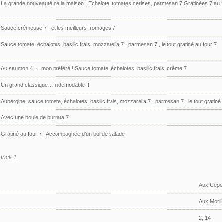
La grande nouveauté de la maison ! Echalote, tomates cerises, parmesan 7 Gratinées 7 au 
Sauce crémeuse 7 , et les meilleurs fromages 7
Sauce tomate, échalotes, basilic frais, mozzarella 7 , parmesan 7 , le tout gratiné au four 7
Au saumon 4 … mon préféré ! Sauce tomate, échalotes, basilic frais, crème 7
Un grand classique… indémodable !!!
Aubergine, sauce tomate, échalotes, basilic frais, mozzarella 7 , parmesan 7 , le tout gratiné
Avec une boule de burrata 7
Gratiné au four 7 , Accompagnée d’un bol de salade
rick 1
Aux Cèp
Aux Moril
2, 14